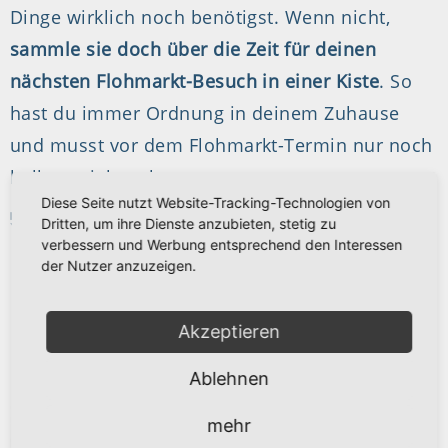
Dinge wirklich noch benötigst. Wenn nicht,
sammle sie doch über die Zeit für deinen
nächsten Flohmarkt-Besuch in einer Kiste
. So
hast du immer Ordnung in deinem Zuhause
und musst vor dem Flohmarkt-Termin nur noch
halb so viel packen.
Diese Seite nutzt Website-Tracking-Technologien von
5. ZAUBERT ES DIR EIN LÄCHELN INS GESICHT?
Dritten, um ihre Dienste anzubieten, stetig zu
verbessern und Werbung entsprechend den Interessen
Wir alle
der Nutzer anzuzeigen.
kennen das
Gefühl,
Akzeptieren
dass die
Ablehnen
Wohnung
zwar
mehr
unbedingt