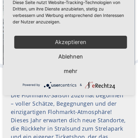
Diese Seite nutzt Website-Tracking-Technologien von
Dritten, um ihre Dienste anzubieten, stetig zu
verbessern und Werbung entsprechend den Interessen
der Nutzer anzuzeigen.
Akzeptieren
Ablehnen
DIE FLOHMARKT-SAISON 2026 IST
mehr
GESTARTET!
Powered by
&
Die Flohmarkt-Saison 2026 hat begonnen
– voller Schätze, Begegnungen und der
einzigartigen Flohmarkt-Atmosphäre!
Dieses Jahr erwarten dich neue Standorte,
die Rückkehr in Stralsund zum Strelapark
und ein eigener Ticketshop, der das